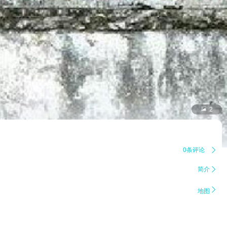

2
0条评论

简介


地图