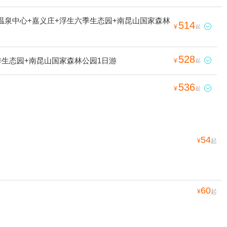
温泉中心+嘉义庄+浮生六季生态园+南昆山国家森林
514

¥
起
528
季生态园+南昆山国家森林公园1日游

¥
起
536

¥
起
54
¥
起
60
¥
起