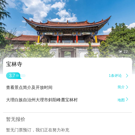


22
宝林寺
3.7
1条评论

分
查看景点简介及开放时间
简介


大理白族自治州大理市斜阳峰麓宝林村
地图
暂无报价
暂无门票预订，我们正在努力补充