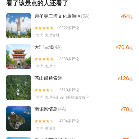
看了该景点的人还看了
64
崇圣寺三塔文化旅游区
(5A)
¥
起
9222条评论


大理·大理古城
70.6
大理古城
(4A)
¥
起
2838条评论


大理·大理市
126
苍山感通索道
¥
起
2510条评论


大理·大理苍山石门关旅游度假区
70
南诏风情岛
(4A)
¥
起
4734条评论


大理·洱源县