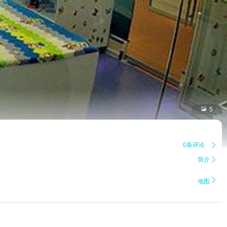

5
0条评论

简介


地图