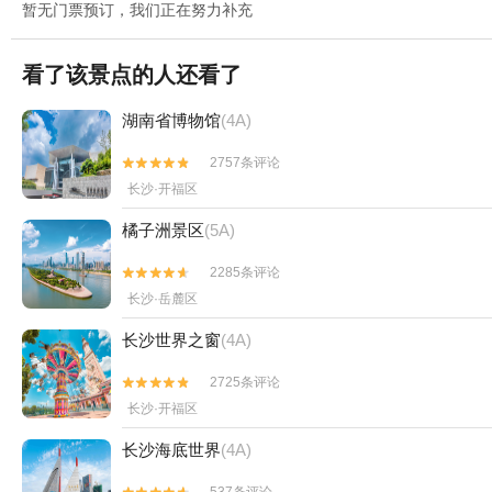
暂无门票预订，我们正在努力补充
看了该景点的人还看了
湖南省博物馆
(4A)
2757条评论


长沙·开福区
橘子洲景区
(5A)
2285条评论


长沙·岳麓区
长沙世界之窗
(4A)
2725条评论


长沙·开福区
长沙海底世界
(4A)