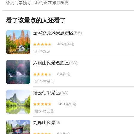
暂无门票预订，我们正在努力补充
看了该景点的人还看了
金华双龙风景旅游区
(5A)
409条评论


金华·双龙
六洞山风景名胜区
(4A)
2条评论


金华·兰溪市
缙云仙都景区
(5A)
1491条评论


丽水·缙云县
九峰山风景区