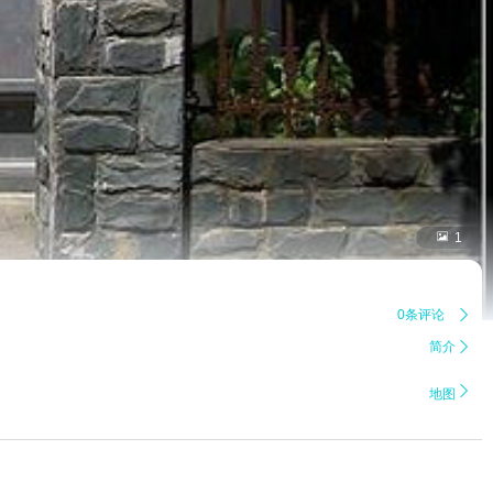

1
0条评论

简介


地图