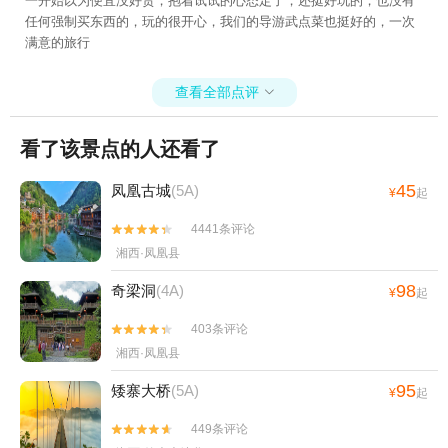
一开始以为便宜没好货，抱着试试的心态定了，还挺好玩的，也没有
任何强制买东西的，玩的很开心，我们的导游武点菜也挺好的，一次
满意的旅行
查看全部点评

看了该景点的人还看了
45
凤凰古城
(5A)
¥
起
4441条评论


湘西·凤凰县
98
奇梁洞
(4A)
¥
起
403条评论


湘西·凤凰县
95
矮寨大桥
(5A)
¥
起
449条评论

