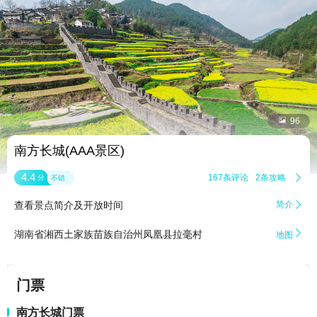


96
南方长城(AAA景区)
4.4
167条评论
2条攻略

分
不错
查看景点简介及开放时间
简介


湖南省湘西土家族苗族自治州凤凰县拉毫村
地图
门票
南方长城门票