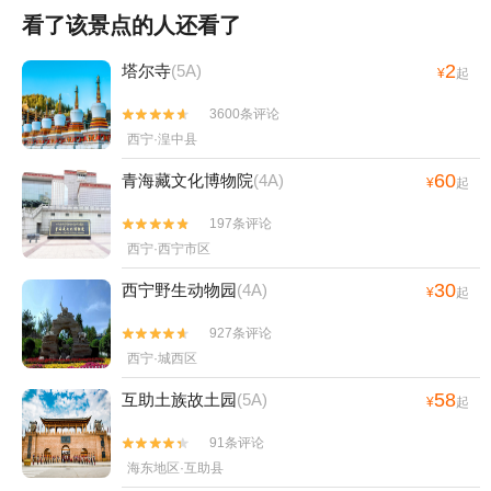
看了该景点的人还看了
2
塔尔寺
(5A)
¥
起
3600条评论


西宁·湟中县
60
青海藏文化博物院
(4A)
¥
起
197条评论


西宁·西宁市区
30
西宁野生动物园
(4A)
¥
起
927条评论


西宁·城西区
58
互助土族故土园
(5A)
¥
起
91条评论


海东地区·互助县