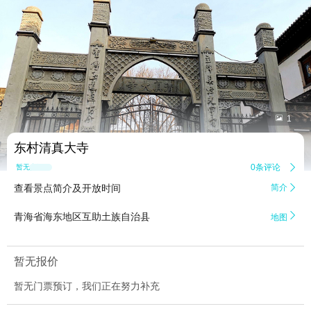


1
东村清真大寺
0条评论

暂无点评
查看景点简介及开放时间
简介


青海省海东地区互助土族自治县
地图
暂无报价
暂无门票预订，我们正在努力补充