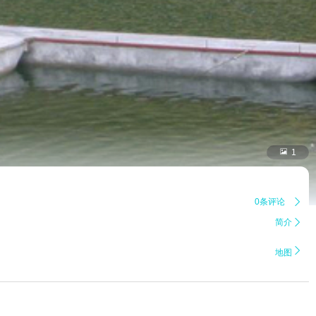

1
0条评论

简介


地图