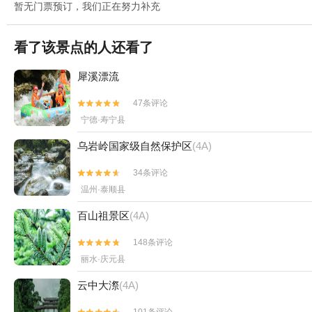
暂无门票预订，我们正在努力补充
看了该景点的人还看了
犀溪漂流
47条评论


宁德·寿宁县
乌岩岭国家级自然保护区
(4A)
34条评论


温州·泰顺县
百山祖景区
(4A)
148条评论


丽水·庆元县
云中大漈
(4A)