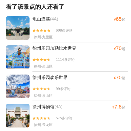
看了该景点的人还看了
65
龟山汉墓
(4A)
¥
起
608条评论


徐州·九里区
70
徐州乐园加勒比水世界
¥
起
1114条评论


徐州·泉山区
70
徐州乐园欢乐世界
¥
起
99条评论


徐州·泉山区
7.8
徐州博物馆
(4A)
¥
起
575条评论


徐州·云龙区