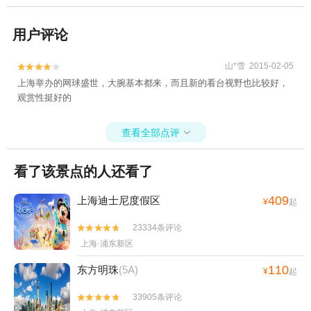
用户评论
山*雪 2015-02-05


上海举办的网球盛世，大腕基本都来，而且新的看台视野也比较好，
观赏性挺好的
查看全部点评

看了该景点的人还看了
409
上海迪士尼度假区
¥
起
23334条评论


上海·浦东新区
110
东方明珠
(5A)
¥
起
33905条评论

