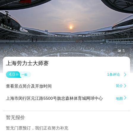


5
上海劳力士大师赛
4.0
1条评论

分
一般
查看景点简介及开放时间
简介


上海市闵行区元江路5500号旗忠森林体育城网球中心
地图
暂无报价
暂无门票预订，我们正在努力补充