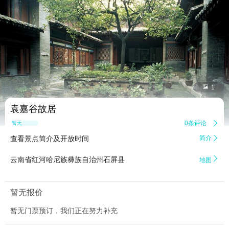


1
袁嘉谷故居
0条评论

暂无点评
查看景点简介及开放时间
简介


云南省红河哈尼族彝族自治州石屏县
地图
暂无报价
暂无门票预订，我们正在努力补充