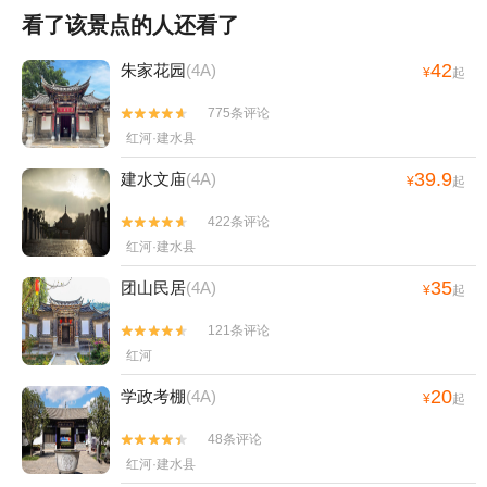
看了该景点的人还看了
42
朱家花园
(4A)
¥
起
775条评论


红河·建水县
39.9
建水文庙
(4A)
¥
起
422条评论


红河·建水县
35
团山民居
(4A)
¥
起
121条评论


红河
20
学政考棚
(4A)
¥
起
48条评论


红河·建水县