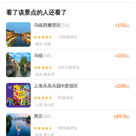
看了该景点的人还看了
150
乌镇西栅景区
(5A)
¥
起
7298条评论


嘉兴·乌镇
100
乌镇
(5A)
¥
起
12611条评论


嘉兴·桐乡市
286
上海乐高乐园®度假区
¥
起
66条评论


上海·金山区
49.9
周庄
(5A)
¥
起
8650条评论


苏州·昆山市