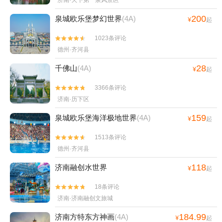
济南·天下第一泉风景区
200
泉城欧乐堡梦幻世界
(4A)
¥
起
1023条评论


德州·齐河县
28
千佛山
(4A)
¥
起
3366条评论


济南·历下区
159
泉城欧乐堡海洋极地世界
(4A)
¥
起
1513条评论


德州·齐河县
118
济南融创水世界
¥
起
18条评论


济南·济南融创文旅城
184.99
济南方特东方神画
(4A)
¥
起