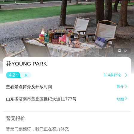


32
花YOUNG PARK
4.2
114条评论

分
一般
查看景点简介及开放时间
简介


山东省济南市章丘区世纪大道11777号
地图
暂无报价
暂无门票预订，我们正在努力补充