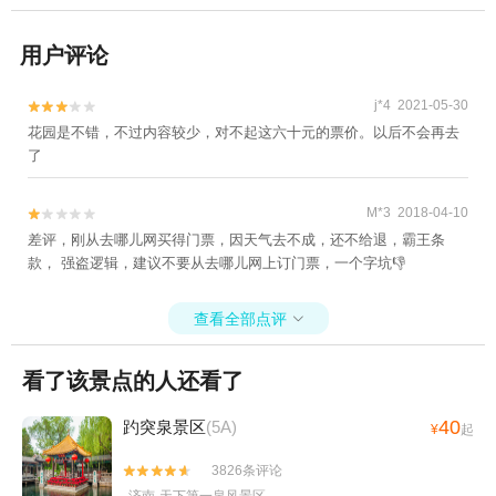
用户评论
j*4 2021-05-30


花园是不错，不过内容较少，对不起这六十元的票价。以后不会再去
了
M*3 2018-04-10


差评，刚从去哪儿网买得门票，因天气去不成，还不给退，霸王条
款， 强盗逻辑，建议不要从去哪儿网上订门票，一个字坑👎
查看全部点评

看了该景点的人还看了
40
趵突泉景区
(5A)
¥
起
3826条评论

