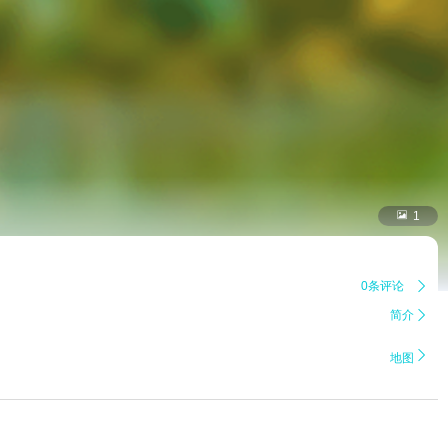

1
0条评论

简介


地图