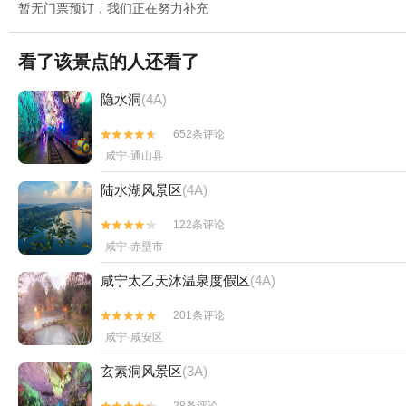
暂无门票预订，我们正在努力补充
看了该景点的人还看了
隐水洞
(4A)
652条评论


咸宁·通山县
陆水湖风景区
(4A)
122条评论


咸宁·赤壁市
咸宁太乙天沐温泉度假区
(4A)
201条评论


咸宁·咸安区
玄素洞风景区
(3A)