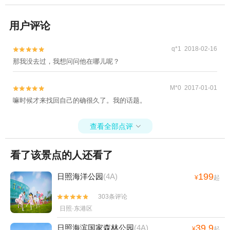
用户评论
q*1 2018-02-16


那我没去过，我想问问他在哪儿呢？
M*0 2017-01-01


嘛时候才来找回自己的确很久了。我的话题。
查看全部点评

看了该景点的人还看了
199
日照海洋公园
(4A)
¥
起
303条评论


日照·东港区
39.9
日照海滨国家森林公园
(4A)
¥
起