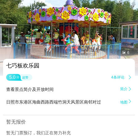


6
七巧板欢乐园
5.0
4条评论

分
超赞
查看景点简介及开放时间
简介


日照市东港区海曲西路西端竹洞天风景区南邻对过
地图
暂无报价
暂无门票预订，我们正在努力补充