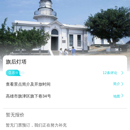


1
旗后灯塔
0.8
12条评论

分
查看景点简介及开放时间
简介


高雄市旗津区旗下巷34号
地图
暂无报价
暂无门票预订，我们正在努力补充