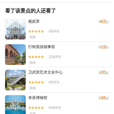
看了该景点的人还看了
63
栈贰库
¥
起
0条评论


高雄
19
打狗英国领事馆
¥
起
22条评论


高雄
20
卫武营艺术文化中心
¥
起
0条评论


高雄
36
奇美博物馆
¥
起
84条评论


台南