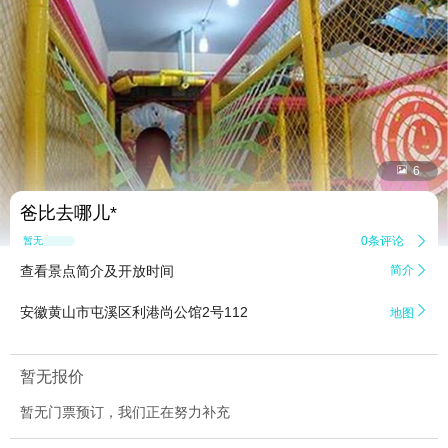


6
爸比去哪儿*
0条评论

暂无点评
查看景点简介及开放时间
简介


安徽黄山市屯溪区利港尚公馆2号112
地图
暂无报价
暂无门票预订，我们正在努力补充