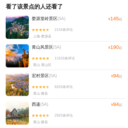
看了该景点的人还看了
145
婺源篁岭景区
(5A)
¥
起
2134条评论


上饶·婺源县
190
黄山风景区
(5A)
¥
起
13103条评论


黄山·黄山区
94
宏村景区
(5A)
¥
起
9203条评论


黄山·黟县
94
西递
(5A)
¥
起
2925条评论


黄山·黟县