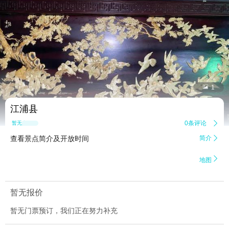


1
江浦县
0条评论

暂无点评
查看景点简介及开放时间
简介


地图
暂无报价
暂无门票预订，我们正在努力补充