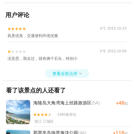
用户评论
k*2 2015-10-23


风景优美，交通便利环境优雅
h*6 2015-10-09


没意思，我去过，就有俩个石头，特别小
查看全部点评

看了该景点的人还看了
49
海陵岛大角湾海上丝路旅游区
(5A)
¥
起
1480条评论


阳江·江城区
118
那琴半岛地质海洋公园
(4A)
¥
起