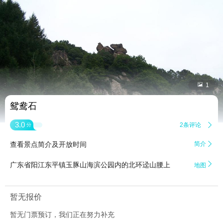


1
鸳鸯石
3.0
2条评论

分
查看景点简介及开放时间
简介


广东省阳江东平镇玉豚山海滨公园内的北环迳山腰上
地图
暂无报价
暂无门票预订，我们正在努力补充