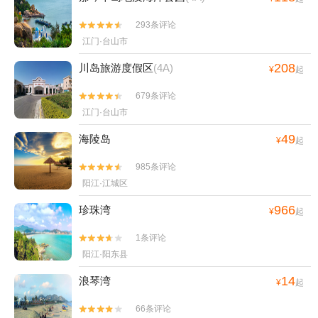
293条评论


江门·台山市
208
川岛旅游度假区
(4A)
¥
起
679条评论


江门·台山市
49
海陵岛
¥
起
985条评论


阳江·江城区
966
珍珠湾
¥
起
1条评论


阳江·阳东县
14
浪琴湾
¥
起
66条评论

