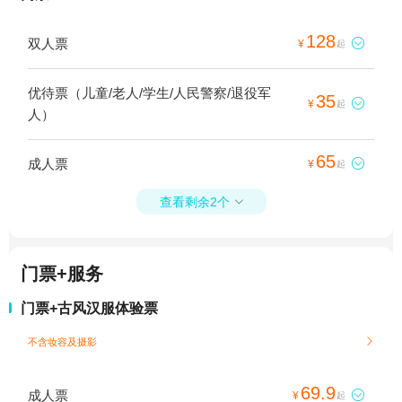
128
双人票

¥
起
优待票（儿童/老人/学生/人民警察/退役军
35

¥
起
人）
65
成人票

¥
起
查看剩余2个

门票+服务
门票+古风汉服体验票
不含妆容及摄影

69.9
成人票

¥
起