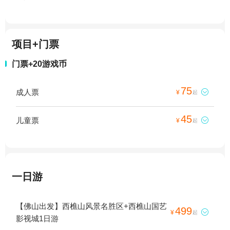
项目+门票
门票+20游戏币
75
成人票

¥
起
45
儿童票

¥
起
一日游
【佛山出发】西樵山风景名胜区+西樵山国艺
499

¥
起
影视城1日游