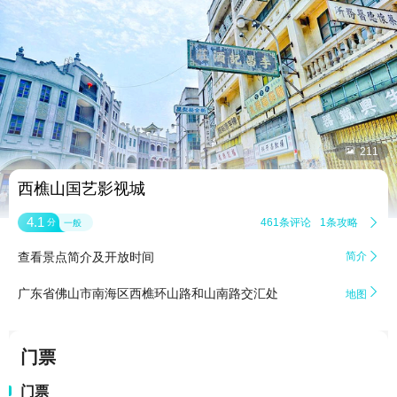


211
西樵山国艺影视城
4.1
461条评论
1条攻略

分
一般
查看景点简介及开放时间
简介


广东省佛山市南海区西樵环山路和山南路交汇处
地图
门票
门票