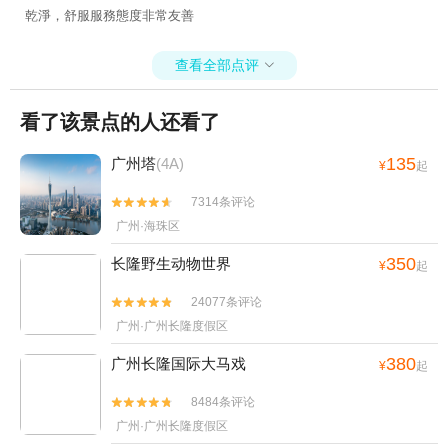
乾淨，舒服服務態度非常友善
查看全部点评

看了该景点的人还看了
135
广州塔
(4A)
¥
起
7314条评论


广州·海珠区
350
长隆野生动物世界
¥
起
24077条评论


广州·广州长隆度假区
380
广州长隆国际大马戏
¥
起
8484条评论


广州·广州长隆度假区