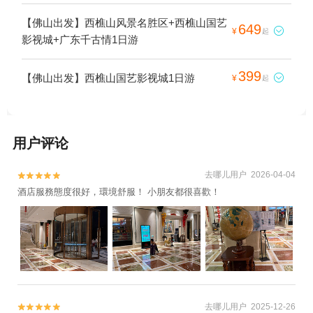
【佛山出发】西樵山风景名胜区+西樵山国艺
649

¥
起
影视城+广东千古情1日游
399
【佛山出发】西樵山国艺影视城1日游

¥
起
用户评论
去哪儿用户 2026-04-04


酒店服務態度很好，環境舒服！ 小朋友都很喜歡！
去哪儿用户 2025-12-26

