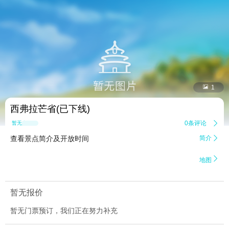


1
西弗拉芒省(已下线)
0条评论

暂无点评
查看景点简介及开放时间
简介


地图
暂无报价
暂无门票预订，我们正在努力补充