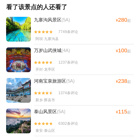
看了该景点的人还看了
280
九寨沟风景区
(5A)
¥
起
7749条评论


阿坝·九寨沟县
100
万岁山武侠城
(4A)
¥
起
1237条评论


开封·龙亭区
238
河南宝泉旅游区
(5A)
¥
起
1374条评论


新乡·辉县市
115
泰山风景区
(5A)
¥
起
6302条评论


泰安·泰山区