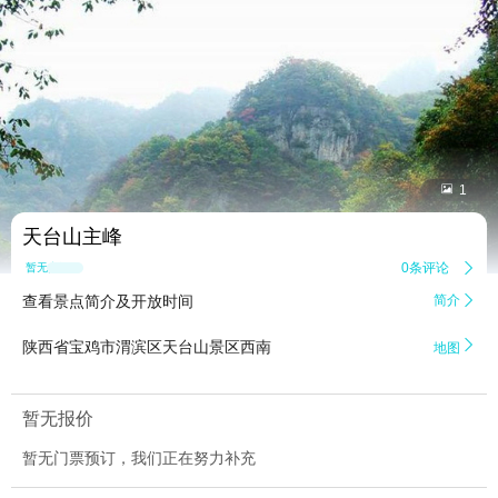


1
天台山主峰
0条评论

暂无点评
查看景点简介及开放时间
简介


陕西省宝鸡市渭滨区天台山景区西南
地图
暂无报价
暂无门票预订，我们正在努力补充