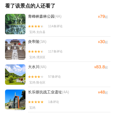
看了该景点的人还看了
79
青峰峡森林公园
(4A)
¥
起
114条评论


宝鸡·太白县
30
炎帝陵
(3A)
¥
起
117条评论


宝鸡·渭滨区
83.8
大水川
(4A)
¥
起
57条评论


宝鸡·陈仓区
48
长乐塬抗战工业遗址
(4A)
¥
起
1条评论


宝鸡