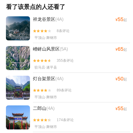
看了该景点的人还看了
55
祥龙谷景区
(4A)
¥
起
8条评论


平顶山·舞钢市
65
嵖岈山风景区
(5A)
¥
起
355条评论


驻马店·遂平县
50
灯台架景区
(4A)
¥
起
89条评论


平顶山·舞钢市
55
二郎山
(4A)
¥
起
174条评论


平顶山·舞钢市