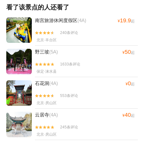
看了该景点的人还看了
19.9
南宫旅游休闲度假区
(4A)
¥
起
240条评论


北京·丰台区
50
野三坡
(5A)
¥
起
1633条评论


保定·涞水县
0
石花洞
(4A)
¥
起
553条评论


北京·房山区
40
云居寺
(4A)
¥
起
245条评论


北京·房山区