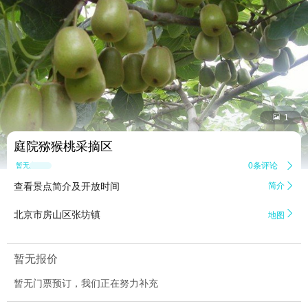


1
庭院猕猴桃采摘区
0条评论

暂无点评
查看景点简介及开放时间
简介


北京市房山区张坊镇
地图
暂无报价
暂无门票预订，我们正在努力补充