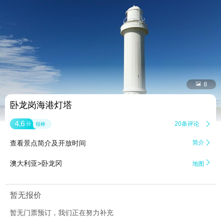


8
卧龙岗海港灯塔
4.6
20条评论

分
很棒
查看景点简介及开放时间
简介


澳大利亚>卧龙冈
地图
暂无报价
暂无门票预订，我们正在努力补充