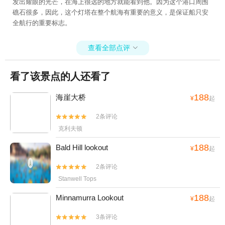
发出耀眼的光芒，在海上很远的地方就能看到他。因为这个港口周围
礁石很多，因此，这个灯塔在整个航海有重要的意义，是保证船只安
全航行的重要标志。
查看全部点评

看了该景点的人还看了
188
海崖大桥
¥
起
2条评论


克利夫顿
188
Bald Hill lookout
¥
起
2条评论


Stanwell Tops
188
Minnamurra Lookout
¥
起
3条评论

