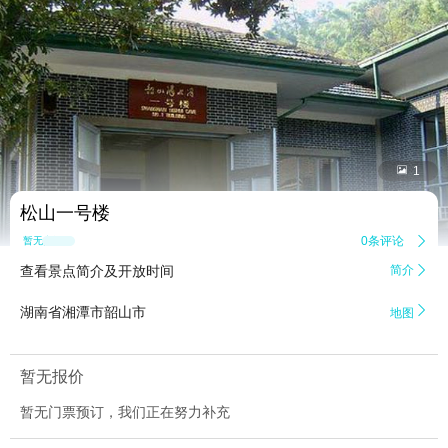


1
松山一号楼
0条评论

暂无点评
查看景点简介及开放时间
简介


湖南省湘潭市韶山市
地图
暂无报价
暂无门票预订，我们正在努力补充