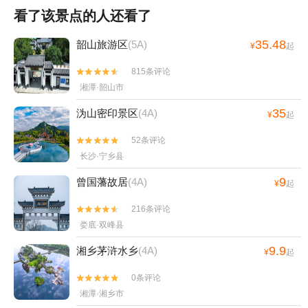
看了该景点的人还看了
35.48
韶山旅游区
(5A)
¥
起
815条评论


湘潭·韶山市
35
沩山密印景区
(4A)
¥
起
52条评论


长沙·宁乡县
9
曾国藩故居
(4A)
¥
起
216条评论


娄底·双峰县
9.9
湘乡茅浒水乡
(4A)
¥
起
0条评论


湘潭·湘乡市