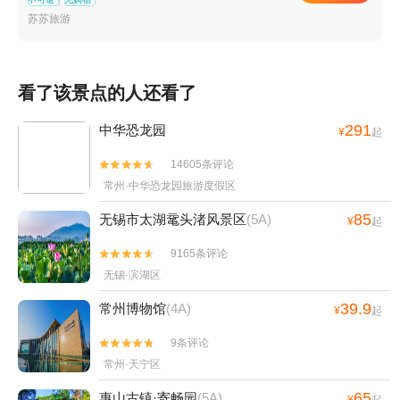
+宜兴竹海九九楼农家土菜馆+无锡海洋馆+江阴
苏苏旅游
市体育中心+无锡市体育中心+宜兴市体育中心篮
球训练馆+观蠡湖高尔夫+宜兴二十三湾+三国城
三江口太湖水上乐园+宜兴金沙湾生态农庄+禅意
看了该景点的人还看了
小镇·拈花湾+无锡太湖游船+无锡本地玩乐+无锡
演艺剧院-已下线+蠡湖沙雕+宜兴水恩思迪帆船
291
中华恐龙园
¥
起
中心+中视无锡影视基地+宜兴玉龙潭油纸伞文化
节+宜兴竹海国际氡泉+华西村机器人世界+九龙
14605条评论


湾花星球+宜兴海啦啦城市乐园+无锡旅行跟拍
常州·中华恐龙园旅游度假区
+太湖石窟+苏州花山自然风景区+尚田小镇+华
85
无锡市太湖鼋头渚风景区
(5A)
西世界探险公园+荡口古镇水乐园+无锡融创文旅
¥
起
城+寓都超级萌宠动物园（江阴万达站）+江阴失
9165条评论


恋博物馆+江阴市城区禧汤汗蒸休闲中心+枪王真
无锡·滨湖区
枪实弹射击馆(江阴店)+崇安寺生活步行街区+无
39.9
锡拈花湾拈花客栈+华西邨博物馆+宜兴竹林漂流
常州博物馆
(4A)
¥
起
+拈花湾-草鞋山庐+铃兰花海乐园+锡惠园林文物
9条评论


名胜区+中国宜兴陶瓷博物馆--已下线+满庭芳郊
常州·天宁区
野花园+宜兴阳羡生态旅游度假区+宜兴国家森林
公园+沙洲优黄文化园+三国水浒景区(中央电视
65
惠山古镇·寄畅园
(5A)
¥
起