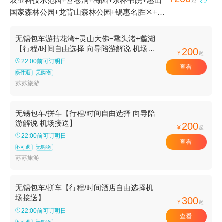
农业科技示范园+善卷洞+梅园+东林书院+惠山

¥
起
国家森林公园+龙背山森林公园+锡惠名胜区+蠡
园+华西金塔+三国城+清名桥古运河景区+蠡湖
中央公园+薛福成故居-钦使第·薛家花园+无锡锡
无锡包车游拈花湾+灵山大佛+鼋头渚+蠡湖
惠公园-寄畅园+张公洞+灵山大佛+水浒城+九龙
【行程/时间自由选择 向导陪游解说 机场接
200
¥
起
送】
湾乡村家园+陶祖圣境+宜兴文峰塔+无锡市太湖
22:00前可订明日
查看
鼋头渚风景区+蠡湖新城+中华赏石园+海底世界
条件退
无购物
+无锡太悦温泉+无锡动物园（太湖欢乐园）+江
苏苏旅游
阴嘉茂国际花鸟园+铃兰国际潜水俱乐部+无锡博
物院+崇安寺+无锡太湖鼋头渚风景区+华西龙希
无锡包车/拼车【行程/时间自由选择 向导陪
大酒店观光区+太湖之星摩天轮+中国宜兴陶瓷博
游解说 机场接送】
200
¥
起
物馆+江阴文庙+惠山寺+清名桥+宜兴竹海楼外
22:00前可订明日
查看
楼农庄+灵山胜境+无锡农博园+惠山古镇景区
不可退
无购物
+无锡影都华莱坞+荡口古镇+宜兴特色美食-竹海
苏苏旅游
鑫福楼饭店+乐玩陶艺江阴店+宜兴竹铭仙境+南
禅寺+真人CS拓展联盟（江阴马镇真人CS基
无锡包车/拼车【行程/时间酒店自由选择机
地）+崇安寺游乐场+宜兴丹凤楼农家乐+宜兴阳
场接送】
300
羡湖农家乐+宜兴竹海青梅竹马农家乐+宜兴合家
¥
起
22:00前可订明日
欢乐园+宜兴竹海湾农家乐+善卷洞新宝盛酒店
查看
不可退
无购物