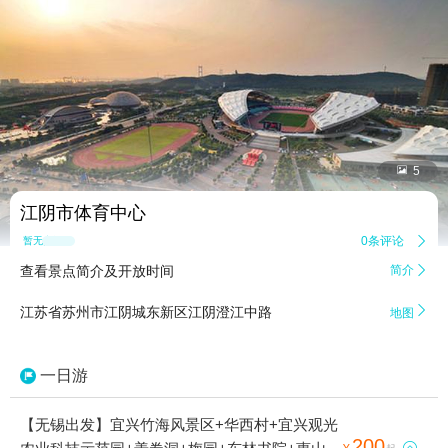


5
江阴市体育中心
0条评论

暂无点评
查看景点简介及开放时间
简介


江苏省苏州市江阴城东新区江阴澄江中路
地图
一日游
【无锡出发】宜兴竹海风景区+华西村+宜兴观光
200