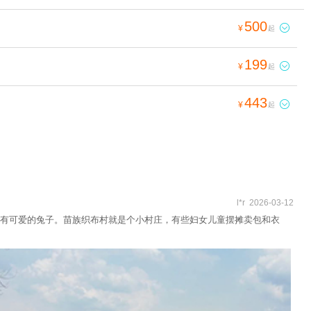
500

¥
起
199

¥
起
443

¥
起
l*r 2026-03-12
有可爱的兔子。苗族织布村就是个小村庄，有些妇女儿童摆摊卖包和衣