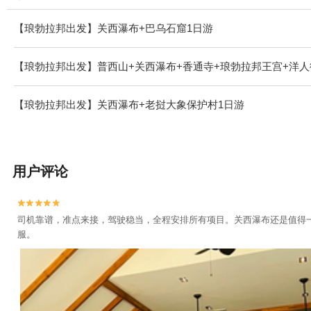
【琅勃拉邦出发】关西瀑布+巴乌石窟1日游
【琅勃拉邦出发】普西山+关西瀑布+香通寺+琅勃拉邦王宫+洋人
【琅勃拉邦出发】关西瀑布+老挝大象保护村1日游
用户评论


司机靠谱，准点来接，驾驶稳当，全程安排所有项目。关西瀑布还是值得
服。