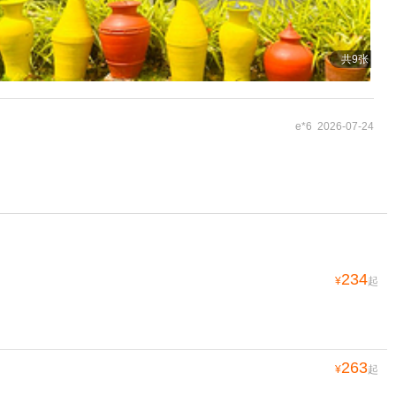
共9张
e*6 2026-07-24
234
¥
起
263
¥
起