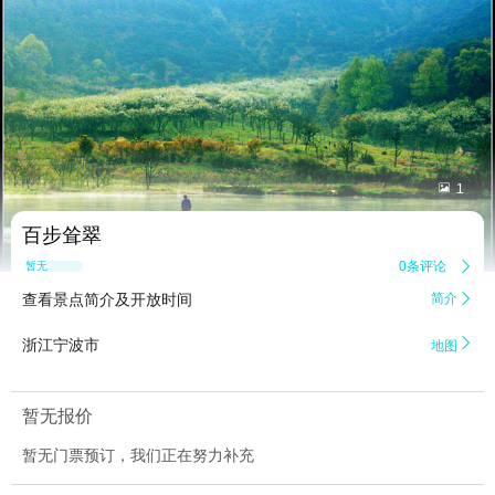


1
百步耸翠
0条评论

暂无点评
查看景点简介及开放时间
简介


浙江宁波市
地图
暂无报价
暂无门票预订，我们正在努力补充