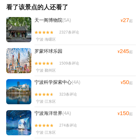
看了该景点的人还看了
27
天一阁博物院
(5A)
¥
起
2327条评论


宁波·海曙区
245
罗蒙环球乐园
¥
起
1509条评论


宁波·鄞州区
50
宁波科学探索中心
(4A)
¥
起
323条评论


宁波·江东区
150
宁波海洋世界
(4A)
¥
起
274条评论


宁波·江东区