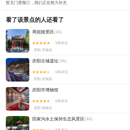
暂无门票预订，我们正在努力补充
看了该景点的人还看了
周祖陵景区
(4A)
9条评论


庆阳·庆城县
庆阳古城遗址
(3A)
0条评论


庆阳·庆城县
庆阳市博物馆
0条评论


庆阳·西峰区
田家沟水土保持生态风景区
(4A)