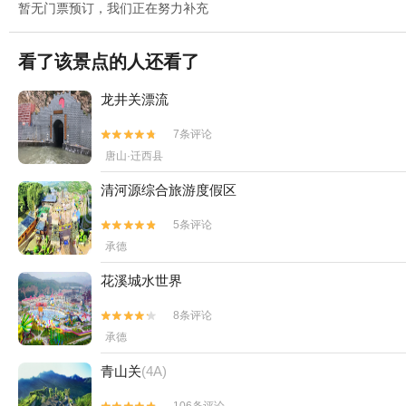
暂无门票预订，我们正在努力补充
看了该景点的人还看了
龙井关漂流
7条评论


唐山·迁西县
清河源综合旅游度假区
5条评论


承德
花溪城水世界
8条评论


承德
青山关
(4A)