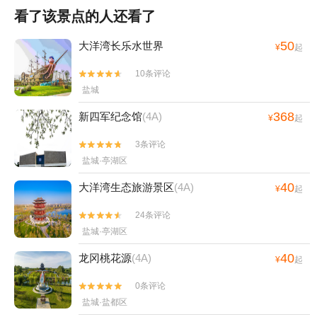
看了该景点的人还看了
50
大洋湾长乐水世界
¥
起
10条评论


盐城
368
新四军纪念馆
(4A)
¥
起
3条评论


盐城·亭湖区
40
大洋湾生态旅游景区
(4A)
¥
起
24条评论


盐城·亭湖区
40
龙冈桃花源
(4A)
¥
起
0条评论


盐城·盐都区