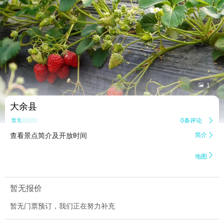


1
大余县
0条评论

暂无点评
查看景点简介及开放时间
简介


地图
暂无报价
暂无门票预订，我们正在努力补充