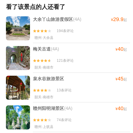
看了该景点的人还看了
29.9
大余丫山旅游度假区
(4A)
¥
起
194条评论


赣州·大余县
40
梅关古道
(4A)
¥
起
121条评论


韶关·南雄市
45
泉水谷旅游景区
¥
起
13条评论


韶关·南雄市
40
赣州阳明湖景区
(4A)
¥
起
74条评论


赣州·上犹县