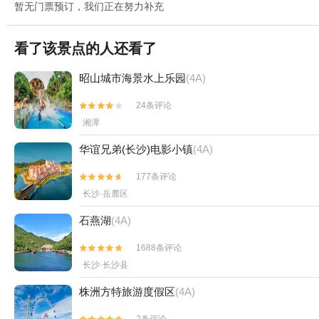
暂无门票预订，我们正在努力补充
看了该景点的人还看了
昭山城市海景水上乐园
(4A)
24条评论


湘潭
华谊兄弟(长沙)电影小镇
(4A)
177条评论


长沙·岳麓区
石燕湖
(4A)
1688条评论


长沙·长沙县
株洲方特旅游度假区
(4A)