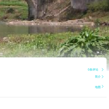

1
0条评论

简介


地图