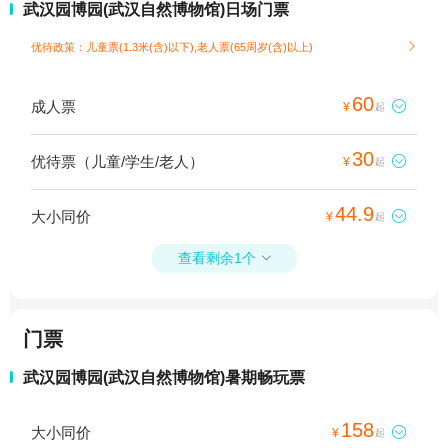
武汉园博园(武汉自然博物馆)日场门票
优待政策：儿童票(1.3米(含)以下),老人票(65周岁(含)以上)

60
成人票

¥
起
30
优待票（儿童/学生/老人）

¥
起
44.9
大小同价

¥
起
查看剩余1个

门票
武汉园博园(武汉自然博物馆)暑期畅玩票
158
大小同价

¥
起