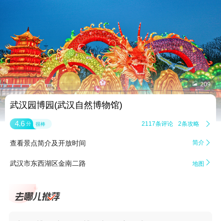


209
武汉园博园(武汉自然博物馆)
4.6
2117条评论
2条攻略

分
很棒
查看景点简介及开放时间
简介


武汉市东西湖区金南二路
地图