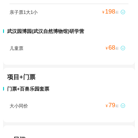
198
亲子票1大1小

¥
起
武汉园博园(武汉自然博物馆)研学营
68
儿童票

¥
起
项目+门票
门票+百兽乐园套票
79
大小同价

¥
起