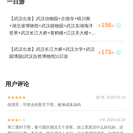
一日游
【武汉出发】武汉动物园+古德寺+晴川阁
158
+湖北省博物馆+武汉植物园+武汉东湖海洋

¥
起
世界+武汉长江大桥+黄鹤楼+江汉关大楼+汉
口江滩公园+武汉极地海洋公园+武汉科技馆
+东湖听涛景区+武汉欢乐谷+武汉大学+江汉
【武汉出发】武汉长江大桥+武汉大学+武汉
173

¥
起
路步行街+昙华林+户部巷+汉秀剧场+武汉园
园博园(武汉自然博物馆)1日游
博园(武汉自然博物馆)+汉口粤汉码头+知音
号+巴公房子+黎黄陂路博物馆+黎黄陂路+武
汉旅游观光巴士+汉口江滩+江汉关博物馆
+夜上黄鹤楼+昙华林历史文化街区+长江荣
用户评论
耀游船+东湖+汉口历史风貌区+夜游长江·古
琴台号游船(江城遇舰)+夜游晴川阁(大禹晴川
如*意 2025-02-15


情）1日游
很漂亮，可惜去的那天下雨，被淋成落汤鸡
s*9 2024-03-28


周三遇到下雨，整个园区都没几个游客。加上里面没什么好玩的，还