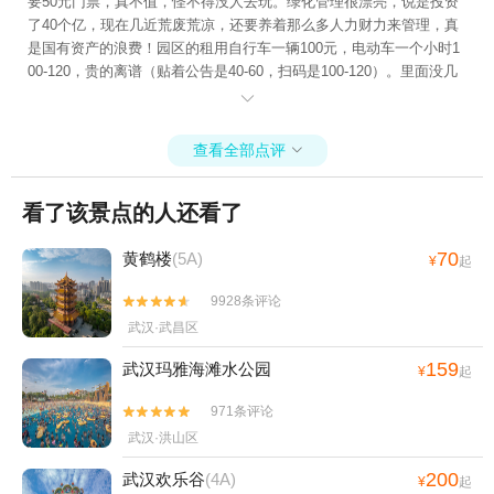
要50元门票，真不值，怪不得没人去玩。绿化管理很漂亮，说是投资
了40个亿，现在几近荒废荒凉，还要养着那么多人力财力来管理，真
是国有资产的浪费！园区的租用自行车一辆100元，电动车一个小时1
00-120，贵的离谱（贴着公告是40-60，扫码是100-120）。里面没几
个工作人员，走着都差点迷路。真心不推荐进去，还浪费时间。

查看全部点评

看了该景点的人还看了
70
黄鹤楼
(5A)
¥
起
9928条评论


武汉·武昌区
159
武汉玛雅海滩水公园
¥
起
971条评论


武汉·洪山区
200
武汉欢乐谷
(4A)
¥
起