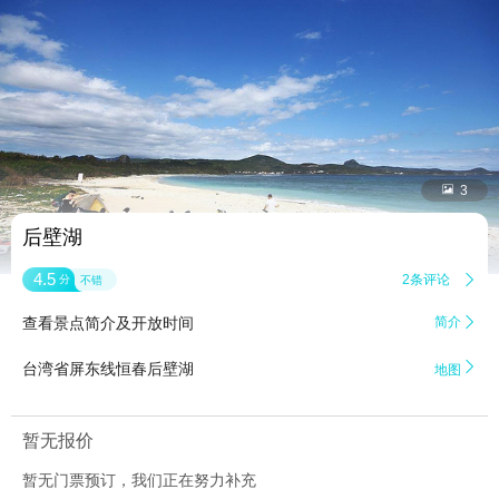


3
后壁湖
4.5
2条评论

分
不错
查看景点简介及开放时间
简介


台湾省屏东线恒春后壁湖
地图
暂无报价
暂无门票预订，我们正在努力补充