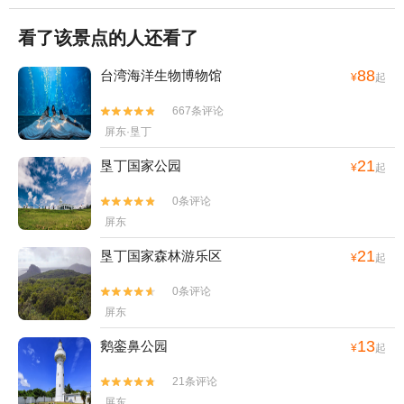
看了该景点的人还看了
88
台湾海洋生物博物馆
¥
起
667条评论


屏东·垦丁
21
垦丁国家公园
¥
起
0条评论


屏东
21
垦丁国家森林游乐区
¥
起
0条评论


屏东
13
鹅銮鼻公园
¥
起
21条评论


屏东