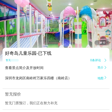


6
好奇岛儿童乐园-已下线
0条评论

暂无点评
查看景点简介及开放时间
简介


深圳市龙岗区南岭村万家乐四楼（南岭店）
地图
暂无报价
暂无门票预订，我们正在努力补充