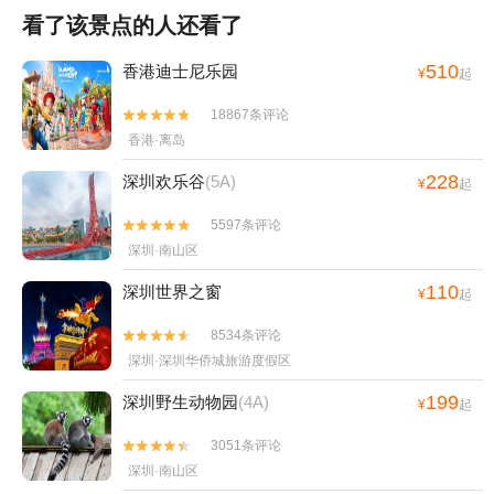
看了该景点的人还看了
510
香港迪士尼乐园
¥
起
18867条评论


香港·离岛
228
深圳欢乐谷
(5A)
¥
起
5597条评论


深圳·南山区
110
深圳世界之窗
¥
起
8534条评论


深圳·深圳华侨城旅游度假区
199
深圳野生动物园
(4A)
¥
起
3051条评论


深圳·南山区