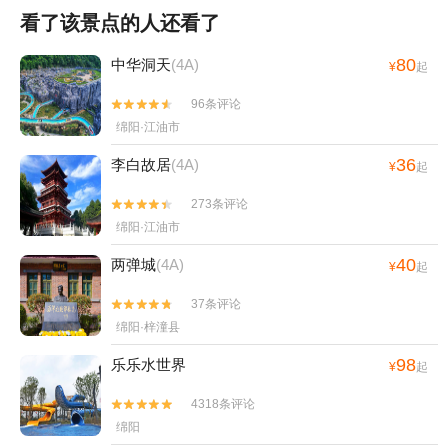
看了该景点的人还看了
80
中华洞天
(4A)
¥
起
96条评论


绵阳·江油市
36
李白故居
(4A)
¥
起
273条评论


绵阳·江油市
40
两弹城
(4A)
¥
起
37条评论


绵阳·梓潼县
98
乐乐水世界
¥
起
4318条评论


绵阳