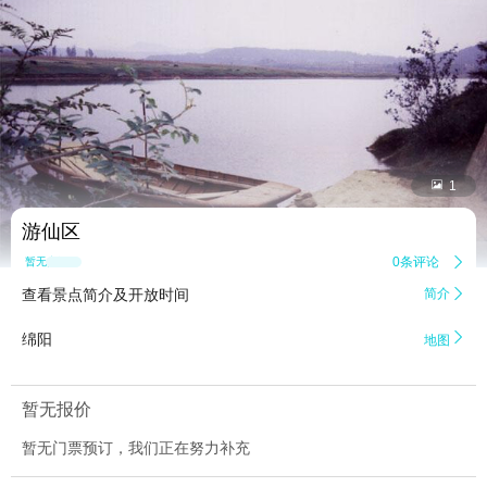


1
游仙区
0条评论

暂无点评
查看景点简介及开放时间
简介


绵阳
地图
暂无报价
暂无门票预订，我们正在努力补充