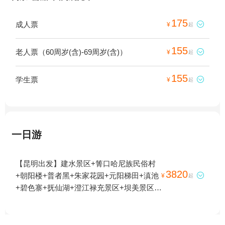
175
成人票

¥
起
155
老人票（60周岁(含)-69周岁(含)）

¥
起
155
学生票

¥
起
一日游
【昆明出发】建水景区+箐口哈尼族民俗村
3820
+朝阳楼+普者黑+朱家花园+元阳梯田+滇池

¥
起
+碧色寨+抚仙湖+澄江禄充景区+坝美景区
+团山民居+建水小火车+多依树梯田+坝达景
区+老虎嘴梯田+海埂公园+海埂大坝+东风韵
+建水十七孔桥+笔架山7日游