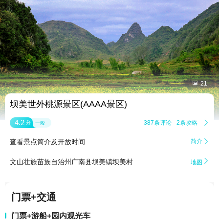


21
坝美世外桃源景区(AAAA景区)
4.2
387条评论
2条攻略

分
一般
查看景点简介及开放时间
简介


文山壮族苗族自治州广南县坝美镇坝美村
地图
门票+交通
门票+游船+园内观光车