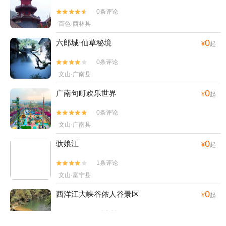
0条评论


百色·西林县
0
六郎城·仙草秘境
¥
起
0条评论


文山·广南县
0
广南句町欢乐世界
¥
起
0条评论


文山·广南县
0
驮娘江
¥
起
1条评论


文山·富宁县
0
西洋江大峡谷侬人谷景区
¥
起
0条评论


文山·广南县