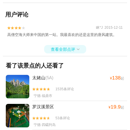
用户评论
眯*J 2015-12-11


高僧空海大师来中国的第一站。我最喜欢的还是这里的唐风建筑。
查看全部点评

看了该景点的人还看了
138
太姥山
(5A)
¥
起
1535条评论


宁德·福鼎市
19.9
罗汉溪景区
¥
起
53条评论


宁德·四礵列岛