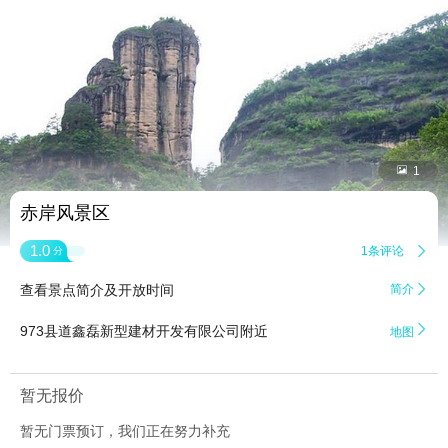


1
赤岸风景区
1.0
1条评论

分
查看景点简介及开放时间
简介


973县道鑫磊新型建材开发有限公司附近
地图
暂无报价
暂无门票预订，我们正在努力补充