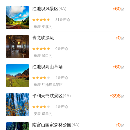
60
红池坝风景区
(4A)
¥
起
81条评论


重庆·巫溪县
0
青龙峡漂流
¥
起
0条评论


重庆·城口县
60
红池坝高山草场
¥
起
4条评论


重庆·红池坝风景区
398
平利天书峡景区
(4A)
¥
起
4条评论


安康·岚皋县
0
南宫山国家森林公园
(4A)
¥
起