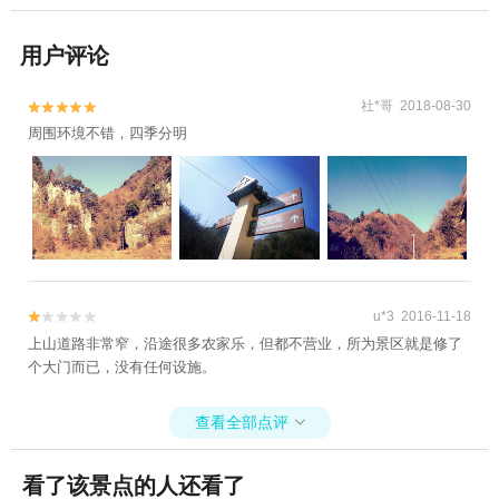
用户评论
社*哥 2018-08-30


周围环境不错，四季分明
u*3 2016-11-18


上山道路非常窄，沿途很多农家乐，但都不营业，所为景区就是修了
个大门而已，没有任何设施。
查看全部点评

看了该景点的人还看了