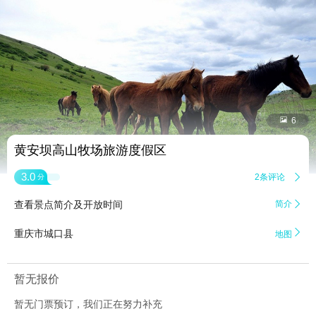


6
黄安坝高山牧场旅游度假区
3.0
2条评论

分
查看景点简介及开放时间
简介


重庆市城口县
地图
暂无报价
暂无门票预订，我们正在努力补充