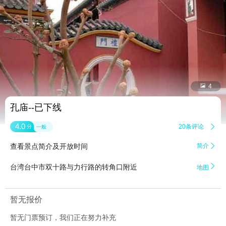


4
孔庙--已下线
4.0
20条评论

分
一般
查看景点简介及开放时间
简介


台湾台中市双十路与力行路的转角口附近
地图
暂无报价
暂无门票预订，我们正在努力补充