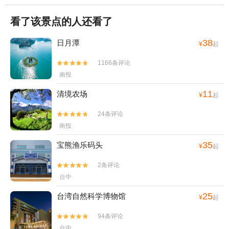
看了该景点的人还看了
38
日月潭
¥
起
1166条评论


南投
11
清境农场
¥
起
24条评论


南投
35
宝熊渔乐码头
¥
起
2条评论


台中
25
台湾自然科学博物馆
¥
起
94条评论


台中