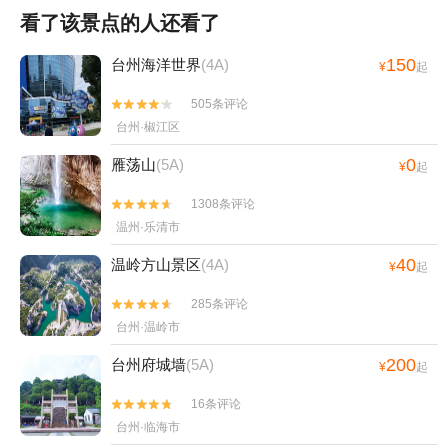
看了该景点的人还看了
150
台州海洋世界
(4A)
¥
起
505条评论


台州·椒江区
0
雁荡山
(5A)
¥
起
1308条评论


温州·乐清市
40
温岭方山景区
(4A)
¥
起
285条评论


台州·温岭市
200
台州府城墙
(5A)
¥
起
16条评论


台州·临海市