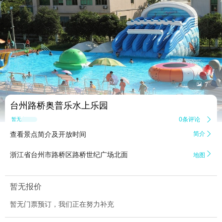


7
台州路桥奥普乐水上乐园
0条评论

暂无点评
查看景点简介及开放时间
简介


浙江省台州市路桥区路桥世纪广场北面
地图
暂无报价
暂无门票预订，我们正在努力补充