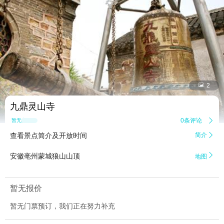


2
九鼎灵山寺
0条评论

暂无点评
查看景点简介及开放时间
简介


安徽亳州蒙城狼山山顶
地图
暂无报价
暂无门票预订，我们正在努力补充