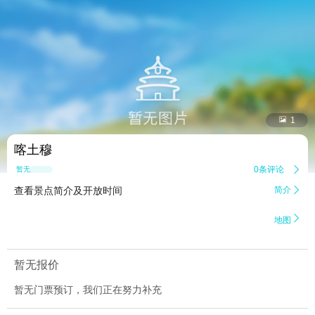


1
喀土穆
0条评论

暂无点评
查看景点简介及开放时间
简介


地图
暂无报价
暂无门票预订，我们正在努力补充