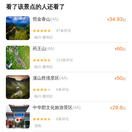
看了该景点的人还看了
34.93
照金香山
(4A)
¥
起
87条评论


铜川·耀州区
60
药王山
(4A)
¥
起
123条评论


铜川·耀州区
50
溪山胜境景区
(4A)
¥
起
8条评论


铜川·耀州区
29.8
中华郡文化旅游景区
(4A)
¥
起
6条评论


渭南