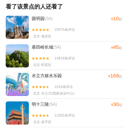
看了该景点的人还看了
10
圆明园
(5A)
¥
起
25875条评论


北京·海淀区
45
慕田峪长城
(5A)
¥
起
14818条评论


北京·怀柔区
169
水立方嬉水乐园
¥
起
1016条评论


北京·水立方(国家游泳中心)
30
明十三陵
(5A)
¥
起
12582条评论


北京·昌平区