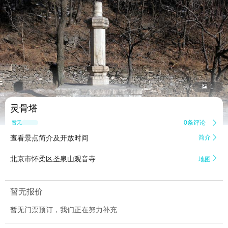


1
灵骨塔
0条评论

暂无点评
查看景点简介及开放时间
简介


北京市怀柔区圣泉山观音寺
地图
暂无报价
暂无门票预订，我们正在努力补充