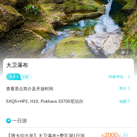


2
大卫瀑布
4.4
20条评论

分
不错
查看景点简介及开放时间
简介


5XQ5+HP2, H10, Pokhara 33700尼泊尔
地图
一日游
2000
【博卡拉出发】大卫瀑布+费瓦湖1日游

¥
起