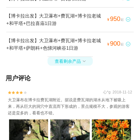
【博卡拉出发】大卫瀑布+费瓦湖+博卡拉老城
950

¥
起
+和平塔+巴拉喜庙1日游
【博卡拉出发】大卫瀑布+费瓦湖+博卡拉老城
900

¥
起
+和平塔+萨朗科+色悌河峡谷1日游
查看剩余产品

用户评论
心*g 2018-11-12


大卫瀑布在博卡拉费瓦湖附近。据说是费瓦湖的湖水从地下被吸上
来，再从巨大的洞穴中直流而下形成的，景点规模不大，参观的游客
还是蛮多的，看看也不错。