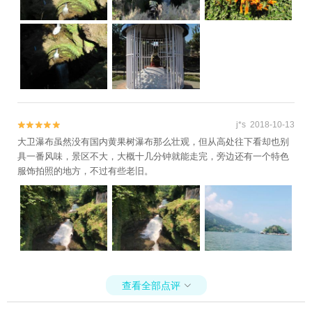
j*s 2018-10-13


大卫瀑布虽然没有国内黄果树瀑布那么壮观，但从高处往下看却也别
具一番风味，景区不大，大概十几分钟就能走完，旁边还有一个特色
服饰拍照的地方，不过有些老旧。
查看全部点评
