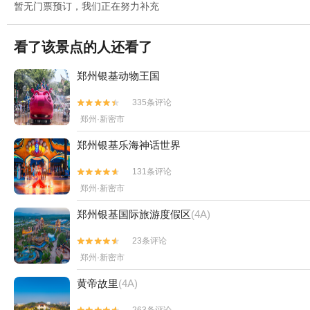
暂无门票预订，我们正在努力补充
看了该景点的人还看了
郑州银基动物王国
335条评论


郑州·新密市
郑州银基乐海神话世界
131条评论


郑州·新密市
郑州银基国际旅游度假区
(4A)
23条评论


郑州·新密市
黄帝故里
(4A)