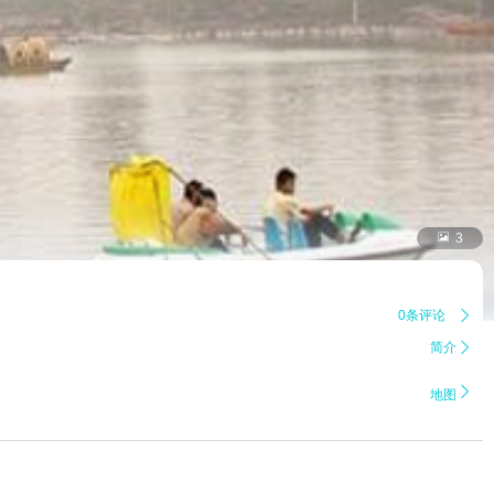

3
0条评论

简介


地图