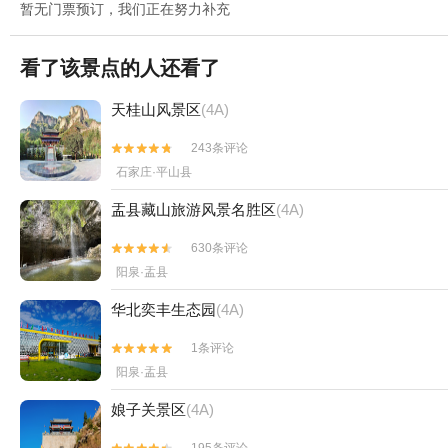
暂无门票预订，我们正在努力补充
看了该景点的人还看了
天桂山风景区
(4A)
243条评论


石家庄·平山县
盂县藏山旅游风景名胜区
(4A)
630条评论


阳泉·盂县
华北奕丰生态园
(4A)
1条评论


阳泉·盂县
娘子关景区
(4A)