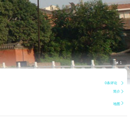

1
0条评论

简介


地图