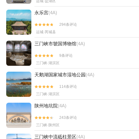
运城·盐湖区
永乐宫
(4A)
294条评论


运城·芮城县
三门峡市虢国博物馆
(4A)
9条评论


三门峡·湖滨区
天鹅湖国家城市湿地公园
(4A)
114条评论


三门峡·湖滨区
陕州地坑院
(4A)
243条评论


三门峡·陕州区
三门峡中流砥柱景区
(4A)