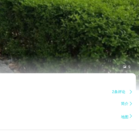

9
2条评论

简介


地图